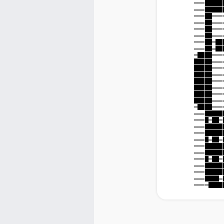
                    ══
                    ══
                    ══
                    ══
                    ══
                    ══
                    ══
                    ══
                    ═█
                    ██
                    ██
                    ██
                    ██
                    ██
                    ██
                    ██
                    ═█
                    ══
                    ══
                    ══
                    ══
                    ══
                    ══
                    ══
                    ══
                    ══
                    ══
                    ══
                    ══