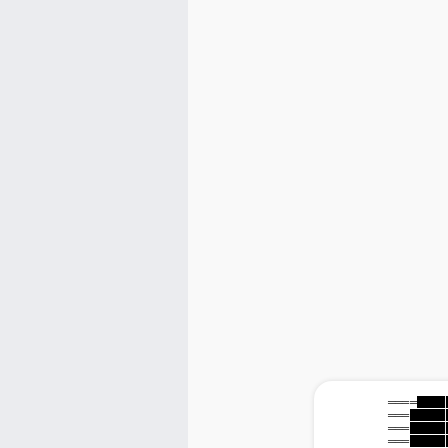
                    ══
                    ══
                    ══
                    ══