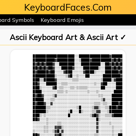
KeyboardFaces.Com
oard Symbols
Keyboard Emojis
Ascii Keyboard Art & Ascii Art ✓
                    ███████████████████░░██████████████▓█████

                    ██████████▓████████░░▒████▓█████████▓█▓█▓

                    █▓█▓█▓███▓░░███████░░░█████████░░██▓█▓█▓█

                    ██▓█▓█▓██▓░░░█████▓░░░░███████▒░░███▓█▓█▓

                    █▓█████▓██░░░░▓███░░░░░▓████▒░░░░██████▓█

                    ██████████▒░░░░▒▓█░░▒░░░██░░░░░░████████▓

                    ███▒▒█████▓░░░░░░░▒▒▒░░░░░░░░░░▒████▒▓███

                    ██▓░░░█████░░▒▒▒░░░░░░░░░░░░▒░░▓██░░░░███

                    ███▒░░░░░▓█░▒▒░░░▒▒░▒▒▒▒▒░░░░░░██░░░░░███

                    ████░░░░░░░▒▒▒░▒░░░░░░░░░▒░░░▒░░░░░░░████

                    █▓██▓░░░░▒▓░░░░░░░░░░░░░░░░░░░▒▒░░░░█████

                    █████░░░▒▒░░░░░░░░░░░░░░░░░░░░░▒▓░░░█████

                    █▓███▓░░▓░░░░░░░░░░░░░░░░░░░▒▒▒░▒▒░░███▓█

                    ██████▒▒░░░░░░░░░░░░▒█░░░░░▒▓▓▒░░▒▒███▓██

                    ██████▒░░░░░░░░░▒█░░░█▒░░░░▒▒▓▓░░░▒██████

                    ███▒░▒░░░░░░░░░░█░░░░░░░░░▒▓█▓▒░░▒▒▒▓████

                    ██▓░░░▒░░░░░░░░░░░░░░░░░░░░░░█▒░░░░░░░░░░

                    ░░░░░░▒░░░░▒▒░░░░░░░░░░░░░░░░▓░░░░░▒░░░░░

                    ░░░░░▒▒░░░▓▓▓▒░░░░░░░░░░░░░░░▓░░░░░░▒░░░░

                    ▒░░░░▒▒░░▒▓█▒▓░░░░░░░░░░░░░░░▓░░░░░░▒░░░▒

                    ██▓░░░░░░░▓▓█▒░░░░░░░░░░░░░░▒▒░░░░░░▒░░██
