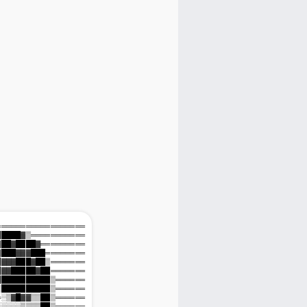
░▒░══════════════════

████████▓▒═══════════

▓▓▓▓██▓████▓═════════

█▓█▓███▓▓▓███════════

██▓█▓▓▓███▓██▒═══════

████▓▓█████▓██═══════

██████████████▒══════

▒▒▒▒██████████▒══════

════░▒▓█▓▓▒▒██▒══════

░▒▒░░░░░▒▒▒▒██▒══════
