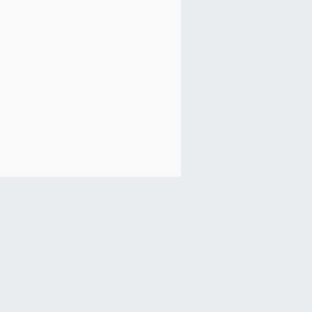
       ╫╫╫╫╫╫╫╫╫╫╫╫╫╫╫╫╫╫╫╫╫╫╫╫╫╫╫╫╫╫╫╫╫╫

       ╫╫╫╫╫╫╫███████╫╫╫╫╫╫█████╫╫╫╫╫╫╫╫╫

       ╫╫╫╫╫███████╫╫╫╫╫╫╫╫╫██████╫╫╫╫╫╫╫
