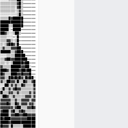
░▒▒▒▒▒▒▒▒▒▒▒▓█▒══════

▒▒▒▒▒▒▒▒▒▒▒░▓█▒══════

▒▒▒▒▒▒▒▒▒▒▒░▒▓▒══════

▒░░░░░░░░░░░▒█▒══════

░░░▒▒▒▒▒█▓█████══════

▓██████████████══════

████████▒▒█████══════

█▓██████░═████═══════

██████▓▒░░▒██▒═══════

▒█▓▒▒▒▒░░░═░█════════

▒▒▒▒▒▒▒▓▓▒░▒█════════

▒▒▒▒▒░▒▓██▓▒█════════

▒▒▒▒▒▓▒▒▒▓▓▓██═══════

▒▒▒▒█████▒▒▓███══════

▒▓▒▒░░░▒▒▒▒█████═════

▓▒▒▒▒▒▓██▓▓██████════

██▓▒▒▒░▒░▒█████▓██═══

████▓▒▒▒▒█████▓▓██░══

███████▓▒████▓██▓██══

▓████▓▒▒▒███▓▓█▓▓▓█══

▓███▓▓▒▒██▓█▓█▓▒█▓██░

▒▒▒▒▓▒▒██▓▓▒█▒▒█▓▒▒▓█

░░▒▒░░██▒▓▒▓▒▒█▓▒▒▒▒█

░▒░═▒█▒▒▓▒▓█▓▓▒▒▒▒▒▒▓

▒═░██▒▒▒▓▓▒▒▓▒▒▒▒▒▓▒▓

═▒█▒▒██▓▒▒▓▒▒▒▒▒▓▓▓▒▓

▒█▒▒▓▓▓▓▓▒▒▓▒▒▓▓▓▓▒▓▓

█▒▓▓▓▓▓█▓▒▒█▓▒▓▓▓▒▓▓▒

▓▓▓▓▓▓▓▓▓▓▒▓██▒▒▒▓▓█▓

▓▓▓▒▓███▒▓█▒▒▓█▓▒▒▒▒▒

▓▓▓▓████▒▓▓██▓▓██▓▓▓▓

█████▓███▓▓▓▓▓▓▓▓████

████████▓████████████

█▓█▓█▓▓▓▒█▒▒▒▒▒██████
