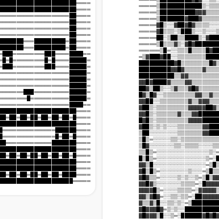
═███████████████████████████════

                    ═════▒████████████▒
═███████████████████████████════

                    ═════▒██████████▓▓▓
═██═══════════════════════██════

                    ═════▒███████▓███▓▒
═██═══════════════════════██════

                    ═════▓█▒░░▓██▓█▓▒▒▒
═██═══════════════════════██════

                    ═════▓█▒▒▒░▒███▒░░▒
═██═══════════════════════██════

                    ═════██░▒██▒▒████▒░
═██═█████████═══█████████═██════

                    ═════▒█▒▒▒▓▒░▓█▓███
═██═█████████═══█████████═██════

                    ══════▒█═░░▒▒▒█▒▒▒▒
███════███═════════███════████══

                    ═▒▓███▓██░░▒▒▒▒▒▒▒▒
███════█═█═════════█═█════█████═

                    ██████████▓█▒▒▒▒▒▒▒
███════███═════════███════█████═

                    █████████▓▓█▓▒▒▒▒▒▓
███═══════════════════════█████═

                    ██████████▒▒▓▓▒▒▒▒▒
███═══════════════════════█████═

                    ▓▓█▓████▓▒▒▒▒▓▓▒▒▒▒
███═══════════════════════█████═

                    ██▓▒██▒░░▒▓▒▒▒▓█▓▒▒
███══════════███══════════█████═

                    █▓▒█▓░░▒▒▒▒▒▒▒▒▒▓▓▒
███═══════════█═══════════█████═

                    ▓▓██░░▒▒▒▒▒▒▒▒▓▒▒▓▓
███═══════════════════════████══

                    ▓██▒░▒▒▒▒▒▒▒▒▒▓▓▓▓▓
═███████████████████████████════

                    ▓▓█▒░▒▒▒▒▒▒▓▒▒▒▓▓██
═█═██═██═██═██═██═██═██═██═█════

                    █▓█▒░▒▒▒▒▒▒▒▒▒▓▓▓▓█
═███████████████████████████════

                    ▓██▒░▒░▒░░░▒▒▒▒▒▒▒▓
═██████═══════════════██████════

                    ▒██░░░░░░░░▒▒▒▒▒▒▒▓
═█═██═█═══════════════█═██═█════

                    ▒█▒═░░░░░▒▒░▒▒▒▒▒▒▒
═███████═════════════███████════

                    ▒█▓░░░░░░░▒▒░▒▒▒▒░░
═███████████████████████████════

                    ▒▒█▒═░░░░░░░░░░░░░░
═█═██═██═██═██═██═██═██═██═█════

                    █▒█▒═░░░░░░░░░░░░░░
═███████████████████████████════

                    ▓▓▒█░░░░░░░░░░░░░░░
═███████████████████████████════

                    ▓█▒█▒═░░░░░░░░▒░░░═
═████═██═██═██═██═██═██═████════

                    ▓█▓▒▒═░░░░░▒░▒░░▒═▒
══█████████████████████████═════

                    ▓▓█▓▒░░░░░░░▒▒▒▒═░█
                    ▓▓▓▓█▒═░░░░▒▒▒▒═░▓▓
                    ▓▓▒▓█▓═░░▒▒░▒▒═░██▓
                    ▓▒▒▓▒█░░▒▒░▒░═▒████
                    ▓█▓▓▓█▓═▒░▒░░██████
                    ▓█▓▓▓▒█░░▒═░██████▓