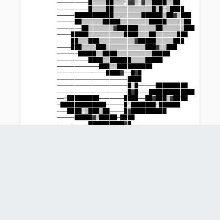
                    ─────────█▒▒▒▒██▒▒▒░▓▓▒░▓▒▒████▒▒██

                    ─────────█▒▒▒▒██▒▒▒▒▒▒▒▒▒▒▒█▒█░▒████

                    ─────███████████▒▒▒▒▒▒▒▒██████▒██▓▒███

                    ─────██▒▒▒▒▒▒█████▒▒▒▒▒▒▒▒█████▒▒▒▒▒██

                    ───────██▒▒▒▒▒▒▒▓██████▒▒▒▒▒██▒▒▒▒▒▒███

                    ────█████▒▒▒▒▒▒▒▒▒▒████▒▒▒██▒▒▒▒▒▒███

                    ────██▒▒▒███▒▒▒▒▒▒▒▒▒▒▓█████▒▒▒▒▒███

                    ────███▒▒▒▒███▒▒▒▒▒▒▒▒▒▒▒███▓▒▒███

                    ──────█████▒▒████▒▒▒▒▒▒▒▒▒▒█████

                    ─────────████▒▒██████▒▒▒▒█████

                    ────────────███▒▒██████████

                    ──────────────████▓──█▓█

                    ────────────────────████

                    ────────────────────█░█─────█████████

                    ────────────────────█▓█───█████████████

                    ──░█████████───────████──██▓███▒▓████

                    ─█████████████─────█░███████░██████

                    ───████░▒███▒██────█▓██████████

                    ─────█████▓▒█████─████

                    ─────────██████████▓█

                    ──────────────────█▓█────████▒█▓▒█

                    ─────────────────█▓██──█████████████

                    ─────────────────█▓█──██▒████░█████

                    ────────────────██████████▒██████

                    ────────────────█▓███████████

                    ───────────────████

                    ───────────────█▒█

                    ───────────────███

             
             
             