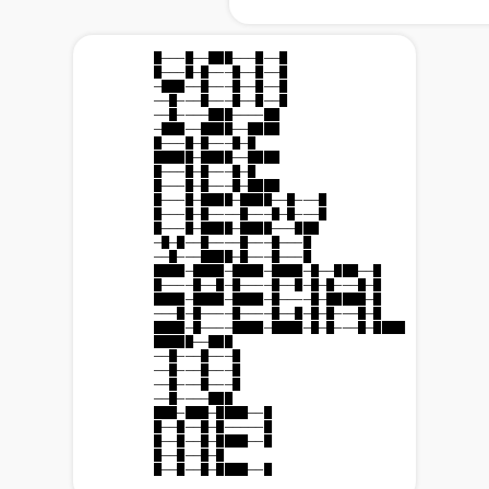
                    █───█──███───█──█

                    █───█─█───█──█──█

                    ─███──█───█──█──█

                    ──█───█───█──█──█

                    ──█────███────██

                    ─███──████──████

                    █───█─█───█─█

                    █████─████──████

                    █───█─█───█─█

                    █───█─█───█─████

                    █───█─████─████──█───█

                    █───█─█────█───█─█───█

                    █───█─████─████───███

                    ─█─█──█────█───█───█

                    ──█───████─█───█───█

                    ████─████─████─████─█──███──█

                    █────█──█─█────█──█─█─█───█─█

                    ████─████─████─█────█─█████─█

                    ───█─█────█────█──█─█─█───█─█

                    ████─█────████─████─█─█───█─████

                    █████──███

                    ──█───█───█

                    ──█───█───█

                    ──█───█───█

                    ──█────███

                    ███─███─████──█

                    █──█──█─█─────█

                    █──█──█─████──█

                    █──█──█─█

                    █──█──█─████──█
