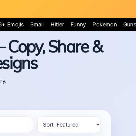
8+ Emojis
Small
Hitler
Funny
Pokemon
Gun
 – Copy, Share &
signs
ry.