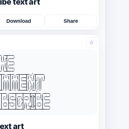
be text art
Download
Share
☆
╮╭━┳━━━╮

┃┃╭┫╭━━╯

╰╯╯┃╰━━╮

╭╮┃┃╭━━╯

┃┃╰┫╰━━╮

╯╰━┻━━━╯

━┳━╮╭━┳━╮╭━┳━━━┳━╮╱╭┳━━━━╮

╮┃┃╰╯┃┃┃╰╯┃┃╭━━┫┃╰╮┃┃╭╮╭╮┃

┃┃╭╮╭╮┃╭╮╭╮┃╰━━┫╭╮╰╯┣╯┃┃╰╯

┃┃┃┃┃┃┃┃┃┃┃┃╭━━┫┃╰╮┃┃╱┃┃

╯┃┃┃┃┃┃┃┃┃┃┃╰━━┫┃╱┃┃┃╱┃┃

━┻╯╰╯╰┻╯╰╯╰┻━━━┻╯╱╰━╯╱╰╯

╭┳━━╮╭━━━┳━━━┳━━━┳━━┳━━╮╭━━━╮

┃┃╭╮┃┃╭━╮┃╭━╮┃╭━╮┣┫┣┫╭╮┃┃╭━━╯

┃┃╰╯╰┫╰━━┫┃╱╰┫╰━╯┃┃┃┃╰╯╰┫╰━━╮

┃┃╭━╮┣━━╮┃┃╱╭┫╭╮╭╯┃┃┃╭━╮┃╭━━╯

╯┃╰━╯┃╰━╯┃╰━╯┃┃┃╰┳┫┣┫╰━╯┃╰━━╮

━┻━━━┻━━━┻━━━┻╯╰━┻━━┻━━━┻━━━╯

ext art