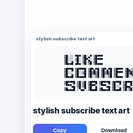
stylish subscribe text art
▒█░░░ ▀█▀ ▒█░▄▀ ▒█▀▀▀ 

▒█░░░ ▒█░ ▒█▀▄░ ▒█▀▀▀ 

▒█▄▄█ ▄█▄ ▒█░▒█ ▒█▄▄▄ 

▒█▀▀█ ▒█▀▀▀█ ▒█▀▄▀█ ▒█▀▄▀█ ▒█▀▀▀ ▒█▄░▒
▒█░░░ ▒█░░▒█ ▒█▒█▒█ ▒█▒█▒█ ▒█▀▀▀ ▒█▒█▒
▒█▄▄█ ▒█▄▄▄█ ▒█░░▒█ ▒█░░▒█ ▒█▄▄▄ ▒█░░▀
▒█▀▀▀█ ▒█░▒█ ▒█▀▀█ ▒█▀▀▀█ ▒█▀▀█ ▒█▀▀█ 
░▀▀▀▄▄ ▒█░▒█ ▒█▀▀▄ ░▀▀▀▄▄ ▒█░░░ ▒█▄▄▀ 
▒█▄▄▄█ ░▀▄▄▀ ▒█▄▄█ ▒█▄▄▄█ ▒█▄▄█ ▒█░▒█ 
stylish subscribe text art
Copy
Download