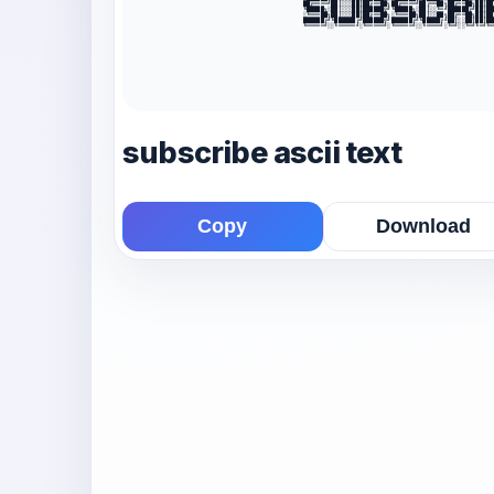
██╔════╝██║░░░██║██╔══██╗██╔════╝██╔══██╗██╔══██╗██║██
╚█████╗░██║░░░██║██████╦╝╚█████╗░██║░░╚═╝██████╔╝██║██
░╚═══██╗██║░░░██║██╔══██╗░╚═══██╗██║░░██╗██╔══██╗██║██
██████╔╝╚██████╔╝██████╦╝██████╔╝╚█████╔╝██║░░██║██║██
╚═════╝░░╚═════╝░╚═════╝░╚═════╝░░╚════╝░╚═╝░░╚═╝╚═╝╚═
subscribe ascii text
Copy
Download