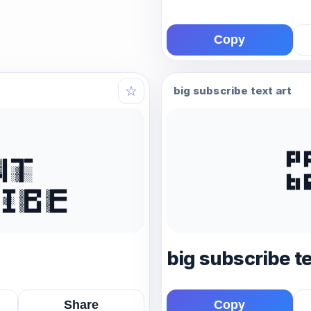
Copy
☆
big subscribe text art
█▀█ █
█ ▀▀█▀▀ 

█▀▀ █
█ ░▒█░░ 

█ ░▒█░░ 

█▄▄ █
█▄█ █
▀█▀ ▒█▀▀█ ▒█▀▀▀ 

▒█░ ▒█▀▀▄ ▒█▀▀▀ 

▄█▄ ▒█▄▄█ ▒█▄▄▄

big subscribe te
Share
Copy