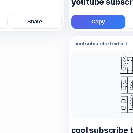
youtube subscri
Share
Copy
cool subscribe text art
╭╮╱╱╭━━┳
┃┃╱╱╰┫┣┫
┃┃╱╱╱┃┃┃
┃┃╱╭╮┃┃┃
┃╰━╯┣┫┣┫
╰━━━┻━━┻
╭━━━┳━━
┃╭━╮┃╭━
┃┃╱╰┫┃╱
┃┃╱╭┫┃╱
┃╰━╯┃╰━
╰━━━┻━━
╭━━━┳╮╱
┃╭━╮┃┃╱
┃╰━━┫┃╱
╰━━╮┃┃╱
┃╰━╯┃╰━
╰━━━┻━━
cool subscribe t