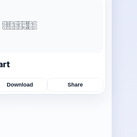
╭━━━┳╮╱╭┳━━╮╭━━━┳━━━┳━━━┳━━┳━━╮╭━━━╮

┃╭━╮┃┃╱┃┃╭╮┃┃╭━╮┃╭━╮┃╭━╮┣┫┣┫╭╮┃┃╭━━╯

┃╰━━┫┃╱┃┃╰╯╰┫╰━━┫┃╱╰┫╰━╯┃┃┃┃╰╯╰┫╰━━╮

╰━━╮┃┃╱┃┃╭━╮┣━━╮┃┃╱╭┫╭╮╭╯┃┃┃╭━╮┃╭━━╯

┃╰━╯┃╰━╯┃╰━╯┃╰━╯┃╰━╯┃┃┃╰┳┫┣┫╰━╯┃╰━━╮

╰━━━┻━━━┻━━━┻━━━┻━━━┻╯╰━┻━━┻━━━┻━━━╯

art
Download
Share