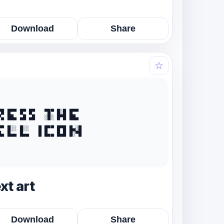
Download
Share
☆
▀█ █▀▀ █▀ █▀   ▀█▀ █░█ █▀▀

▀▄ ██▄ ▄█ ▄█   ░█░ █▀█ ██▄

▀▀ █░░ █░░   █ █▀▀ █▀█ █▄░█

█▄ █▄▄ █▄▄   █ █▄▄ █▄█ █░▀█

xt art
Download
Share