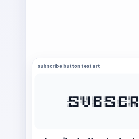
subscribe button text art
░█▀▀▀█ ░█─░█ ░█▀▀█ ░█▀▀▀█ ░█▀▀█ ░█▀▀█ 
─▀▀▀▄▄ ░█─░█ ░█▀▀▄ ─▀▀▀▄▄ ░█─── ░█▄▄▀ 
░█▄▄▄█ ─▀▄▄▀ ░█▄▄█ ░█▄▄▄█ ░█▄▄█ ░█─░█ 