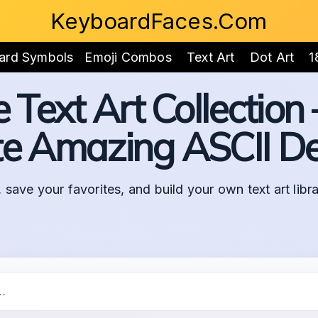
KeyboardFaces.Com
ard Symbols
Emoji Combos
Text Art
Dot Art
1
Text Art Collection
te Amazing ASCII De
 save your favorites, and build your own text art libra