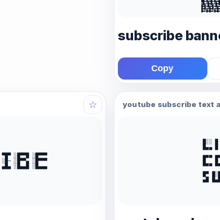
██●█●●█●█●●█
●█●●█●█●●█●█
█●█●█●●█●█●●
█●█●●█●█●●█●
█●●█●█●●█●█●
subscribe banne
Copy
☆
youtube subscribe text a
█░░ █ 
█▄▄ █ 
▀█▀ ░█▀▀█ ░█▀▀▀ 

█▀▀ █
░█─ ░█▀▀▄ ░█▀▀▀ 

█▄▄ █
▄█▄ ░█▄▄█ ░█▄▄▄

█▀ █░
▄█ █▄