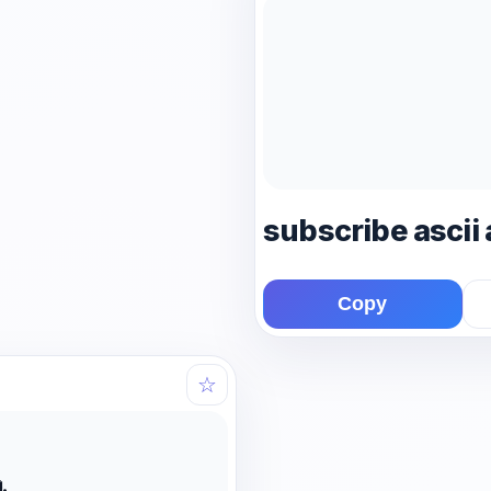
subscribe ascii 
Copy
☆
                                        

                                        

                                        

                                        

                                        

                                        

                                        

                                        

                                        

.                                       

█                                       

█●                                      
