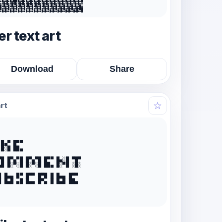
●█●●█●█●████●●█●█●●█●█●●█●█●●█●█●●█●█●●█●█●●█●█●●█●█

●●█●█●●█●█●●█●█●●█●█●●█●█●●█●█●●█●█●●█●█●●█●█●●█●█●●

█●█●●█●█●●█●█●●█●█●●█●█●●█●█●●█●█●●█●█●●█●█●●█●█●●█●

█●●█●█●●█●█●●█●█●●█●█●●█●█●●█●█●●█●█●●█●█●●█●█●●█●██

●█●█●●█●█●●█●█●●█●█●●█●█●●█●█●●█●█●●█●█●●█●█●●█●█●●█

r text art
Download
Share
☆
rt
█▄▀ █▀▀

█░█ ██▄

▀█ █▀▄▀█ █▀▄▀█ █▀▀ █▄░█ ▀█▀

▄█ █░▀░█ █░▀░█ ██▄ █░▀█ ░█░

█ █▄▄ █▀ █▀▀ █▀█ █ █▄▄ █▀▀

█ █▄█ ▄█ █▄▄ █▀▄ █ █▄█ ██▄
