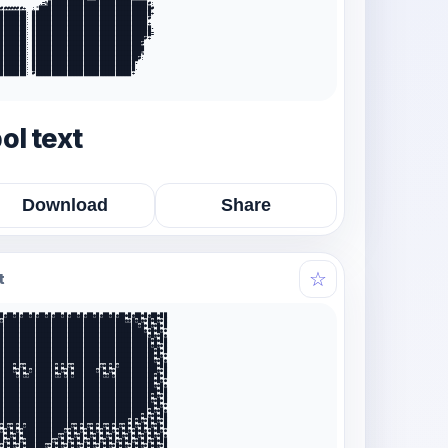
            .=%███████████████████████████████#:         

#######+  :*███████████████████████████████████#         

████████: █████████████████████████████████████+         

████████: ████████████████████████████████████#          

████████: ████████████████████████████████████+          

████████: █████████████████████████████████████-         

████████: █████████████████████████████████████=         

████████: ███████████████████████████████████#+          

████████: ██████████████████████████████████#            

████████: ███████████████████████████████████            

████████: ██████████████████████████████████%            

████████: █████████████████████████████████#:            

████████: ████████████████████████████████-              

████████: ████████████████████████████████.              

████████: #██████████████████████████████+               

l text
Download
Share
☆
t
█●██●█●██●█●██●█●██●█●██●█●██●█●██●█●██●█●██●█●██●██

●██████████████████████████████████████●●█●█●●█●█●●█

███████████████████████████████████████████●█●█●●█●█

█████████████████████████████████████████████●●█●█●●

██████████████████████████████████████████████●█●●█●

███████████████████████████████████████████████●█●██

███████████████████████████████████████████████●█●●█

████████████████████████████████████████████████●█●█

████████████████████████████████████████████████●█●●

████████████████████████████████████████████████●●█●

████●█●●█████████●█●█●●████████●●█●█●████████████●██

████●●█●█●███████●█●●█●███████●█●█●●█████████████●●█

█████●█●●████████●●█●█●█████████●●█●████████████●█●█

████████████████████████████████████████████████●█●●

████████████████████████████████████████████████●●█●

█████████████████████████████████████████████████●██

███████████████████████████████████████████████●█●●█

███████████████████████████████████████████████●●█●█

████████████████████████████████████████████████●█●●

██████████████████████████████████████████████●█●●█●

████████████████████████████████████████████●█●●█●██

████████████████████████████████████████●█●█●●█●█●●█

●█●●█●█●██████████████●●█●█●●█●█●●█●█●●█●█●●█●█●●█●█

●●█●█●●█████████████●●█●█●●█●█●●█●█●●█●█●●█●█●●█●█●●

█●█●●█●███████████●●█●█●●█●█●●█●█●●█●█●●█●█●●█●█●●█●

█●●█●█●●████████●●█●█●●█●█●●█●█●●█●█●●█●█●●█●█●●█●██

●█●█●●█●██████●●█●█●●█●█●●█●█●●█●█●●█●█●●█●█●●█●█●●█
