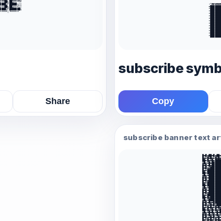
╔══██╗██╔════╝

                 
████╦╝█████╗░░

         :*######
╔══██╗██╔══╝░░

         +███████
████╦╝███████╗

         *███████
════╝░╚═════

         *███████
         *███████
         *███████
         *███████
         *███████
         *███████
         *███████
         *███████
         *███████
         *███████
         *███████
subscribe symbo
Share
Copy
subscribe banner text ar
█●█●██●█●██●
█●●█●█●●█●█●
██●█●●█●████
●█●●█●██████
█●█●█●██████
█●█●●███████
█●●█████████
██●█████████
●█●●████████
█●█●████████
█●█●████████
█●●█████████
██●█████████
●█●●████████
█●█●████████
█●█●████████
█●●█████████
██●█●███████
●█●●████████
█●█●█●●█████
█●█●●█●█●███
█●●█●█●●█●█●
██●█●●█●█●●█
●█●●█●█●●█●█
█●█●█●●█●█●●
█●█●●█●█●●█●
█●●█●█●●█●█●