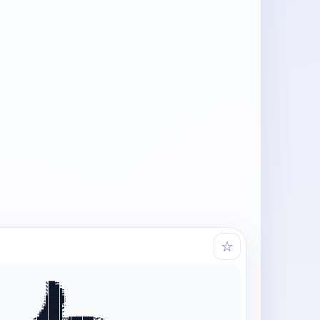
☆
                    %███#=                               

                    %█████*                              

                    %██████=                             

                    %██████#                             

                   :████████:                            

                   +████████:                            

                  .%███████%.                            

                  *████████#                             

                 =█████████+                             

                *██████████-     ......                  

              :#███████████%%%███████████%#*=:           
