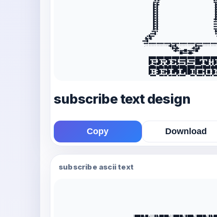
                                       ●●●●                                   ●●
                                       █●█●                                   .█
                                       █●█·                                   .█
                                       █●█·                                   .█
                                       █●█·                                   ·█
                                       █●█·                                   ·█
                                       █●█·                                   ·█
                                       █●█·                                   ●█
                                       █●█·                                   ●●
                                       █●█·                                   ●●
                                       █●█·                                   ●●
                                      .█●█.                                   ●●
                                      ●●●●                                    ·█
                                     ●●●█.                                     ●
                                   ●█●●●                                        
                                 ·█●●█.                                         
                                ●●●█·                                           
                                ·●●●●●●●●●●●●●●●●●●●●●●●●●●●●●●●●●●●●●●●●●●●●●●●
                                 .···············●█●●█············█●●●●·········
                                                  .█●●█●.      .●█●●█·          
                                                    ●█●●●●●██●●●●●██            
                                                       ·██●●●●██●.      

                                    █████████████████████████████████████████████
                                    █▄─▄▄─█▄─▄▄▀█▄─▄▄─█─▄▄▄▄█─▄▄▄▄███─▄─▄─█─█─█▄─
                                    ██─▄▄▄██─▄─▄██─▄█▀█▄▄▄▄─█▄▄▄▄─█████─███─▄─██─
                                    ▀▄▄▄▀▀▀▄▄▀▄▄▀▄▄▄▄▄▀▄▄▄▄▄▀▄▄▄▄▄▀▀▀▀▄▄▄▀▀▄▀▄▀▄▄
                                    █████████████████████████████████████████████
                                    █▄─▄─▀█▄─▄▄─█▄─▄███▄─▄█████▄─▄█─▄▄▄─█─▄▄─█▄─▀
                                    ██─▄─▀██─▄█▀██─██▀██─██▀████─██─███▀█─██─██─█
                                    ▀▄▄▄▄▀▀▄▄▄▄▄▀▄▄▄▄▄▀▄▄▄▄▄▀▀▀▄▄▄▀▄▄▄▄▄▀▄▄▄▄▀▄▄▄
subscribe text design
Copy
Download
subscribe ascii text
░██████╗██╗░░░██╗██████╗░░██████╗░█████╗░██████╗░██╗██