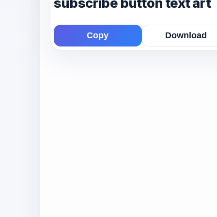
subscribe button text art
Copy
Download