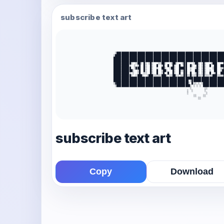
subscribe text art
            ░███████████████████████████████████████████████████████████████████
           ░████████████████████████████████████████████████████████████████████
           █████████████████████████████████████████████████████████████████████
           █████████████████████████████████████████████████████████████████████
           ███████████░  ░██░ █░ ░█░   ░░██░   ░██░   ░██    ░██░ ░█░   ░███    
           ██████████░  ░ ░█  █░  █░  █  ░█  █  █░  █  ██  █░  █░ ░█░  █  ██  ██
           ███████████  ░███  █░  █░  ░  ██░  ░██░  █████  ░  ░█░ ░█░    ░██  ░░
           ████████████░  ░█  █░  █░  █  ░██░   █░  █░░██  ░  ██░ ░█░  ░  ██  ░█
           ██████████░ ░  ░█  ░░  █░  █  ░█  █  █░  █  ██  █  ░█░ ░█░  █  ░█  ██
           ███████████░  ░███░  ░███░░░░░███░ ░░██░░ ░░██░░█░░░█░░░█░░░░░███░░░░
           █████████████████████████████████████████████████████████████████████
           ███████████████████████████████████████████████ ░████████████████████
           ░▓█████████████████████████████████████████████░ █░░ ░ ░█████████████
            ░██████████████████████████████████████████████░ ░ ░ ░ █████████████
                                                           ░        ░░          
                                                         ░  ░       ░           
                                                         ░           ░          
                                                             ░░    ░░           
                                                                ░░       

subscribe text art
Copy
Download